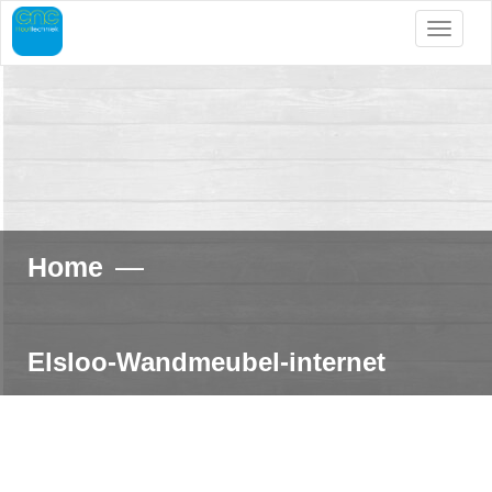
Toggle
navigat
Skip
to
content
—
Home
Elsloo-Wandmeubel-internet